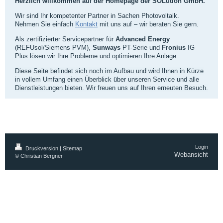
Herzlich willkommen auf der Homepage der SOLution GmbH.
Wir sind Ihr kompetenter Partner in Sachen Photovoltaik.
Nehmen Sie einfach
Kontakt
mit uns auf – wir beraten Sie gern.
Als zertifizierter Servicepartner für
Advanced Energy
(REFUsol/Siemens PVM),
Sunways
PT-Serie und
Fronius
IG
Plus lösen wir Ihre Probleme und optimieren Ihre Anlage.
Diese Seite befindet sich noch im Aufbau und wird Ihnen in Kürze
in vollem Umfang einen Überblick über unseren Service und alle
Dienstleistungen bieten. Wir freuen uns auf Ihren erneuten Besuch.
Login
Druckversion
|
Sitemap
Webansicht
© Christian Bergner